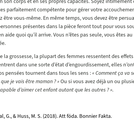
n son corps et en ses propres capacités. Soyez intimement
tes parfaitement compétente pour gérer votre accouchemen
z être vous-même. En même temps, vous devez être persu
personnes présentes dans la pièce feront tout pour vous sou
n aide quoi qu’il arrive. Vous n’êtes pas seule, vous êtes au
ée.
 de la grossesse, la plupart des femmes ressentent des effe
trent dans une sorte d’état d’engourdissement, elles n’ont
 Vos pensées tournent dans tous les sens :
« Comment ça va s
que je vais être maman ? »
Ou si vous avez déjà un ou plusi
 capable d’aimer cet enfant autant que les autres ? »
.
l, G., & Huss, M. S. (2018). Att föda. Bonnier Fakta.