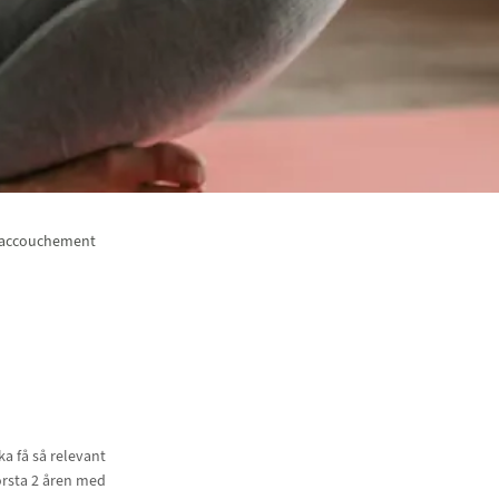
L’accouchement
a få så relevant
örsta 2 åren med