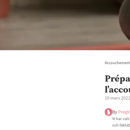
Accouchemen
Prépa
l’acc
10 mars 202
By
Pregli
Vi har val
och faktab