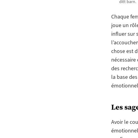
ditt barn.
Chaque femm
joue un rôl
influer sur 
l’accouchem
chose est d
nécessaire d
des recherc
la base de
émotionnel
Les sag
Avoir le co
émotionnel e