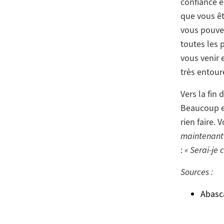
confiance e
que vous ê
vous pouve
toutes les 
vous venir e
très entour
Vers la fin
Beaucoup en
rien faire.
maintenant 
:
« Serai-je
Sources :
Abasca