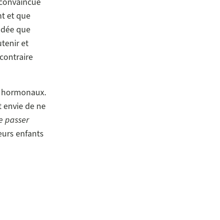
 convaincue
t et que
adée que
tenir et
 contraire
ts hormonaux.
 envie de ne
e passer
eurs enfants