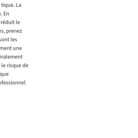
 tique. La
u. En
réduit le
es, prenez
sont les
ement une
néralement
 le risque de
ique
ofessionnel