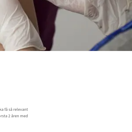
a få så relevant
örsta 2 åren med