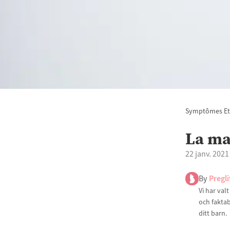
Symptômes Et
La ma
22 janv. 2021
By
Pregli
Vi har val
och faktab
ditt barn.