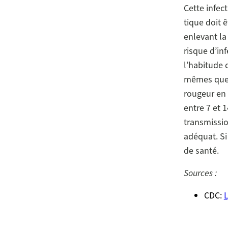
Cette infec
tique doit ê
enlevant la
risque d’in
l’habitude 
mêmes que 
rougeur en 
entre 7 et 
transmission
adéquat. Si
de santé.
Sources :
CDC: