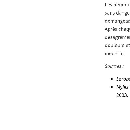
Les hémorro
sans danger
démangeaiso
Après chaqu
désagrément
douleurs e
médecin.
Sources :
Lärob
Myles 
2003.