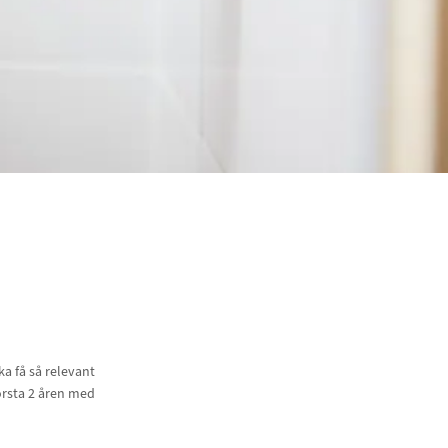
a få så relevant
örsta 2 åren med