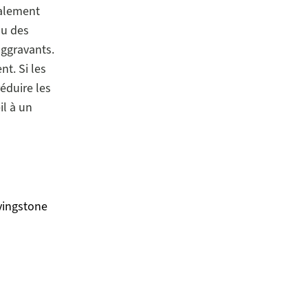
ralement
ou des
aggravants.
t. Si les
éduire les
l à un
ivingstone