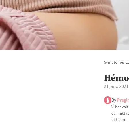
Symptômes Et
Hémo
21 janv. 2021
By
Pregli
Vi har val
och faktab
ditt barn.