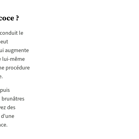
coce ?
conduit le
peut
qui augmente
de lui-même
 une procédure
e.
puis
s brunâtres
vez des
e d'une
nce.