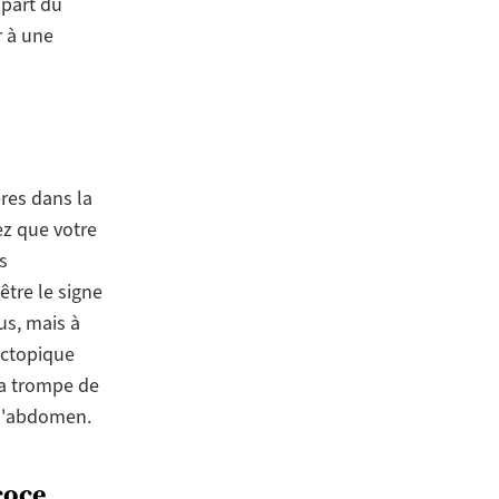
upart du
r à une
res dans la
ez que votre
s
tre le signe
us, mais à
ectopique
 la trompe de
 l'abdomen.
coce