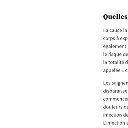
Quelles
La cause la
corps à exp
également r
le risque d
la totalité 
appelée « c
Les saigne
disparaisse
commencent
douleurs da
infection d
L'infection 