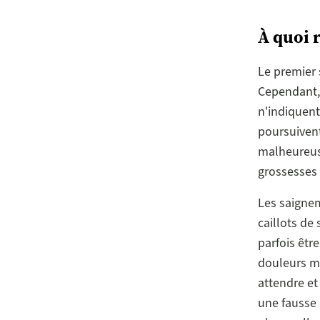
À quoi 
Le premier 
Cependant, 
n'indiquent
poursuivent 
malheureus
grossesses 
Les saignem
caillots de
parfois êt
douleurs me
attendre et
une fausse 