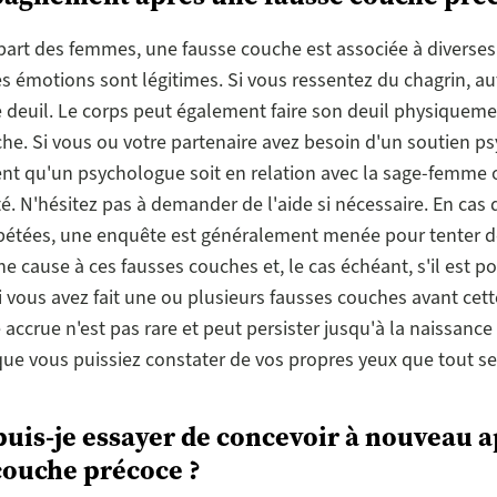
part des femmes, une fausse couche est associée à diverse
es émotions sont légitimes. Si vous ressentez du chagrin, a
re deuil. Le corps peut également faire son deuil physiquem
he. Si vous ou votre partenaire avez besoin d'un soutien p
uent qu'un psychologue soit en relation avec la sage-femme o
é. N'hésitez pas à demander de l'aide si nécessaire. En cas 
pétées, une enquête est généralement menée pour tenter d
une cause à ces fausses couches et, le cas échéant, s'il est po
i vous avez fait une ou plusieurs fausses couches avant cett
 accrue n'est pas rare et peut persister jusqu'à la naissance
que vous puissiez constater de vos propres yeux que tout se
uis-je essayer de concevoir à nouveau 
couche précoce ?