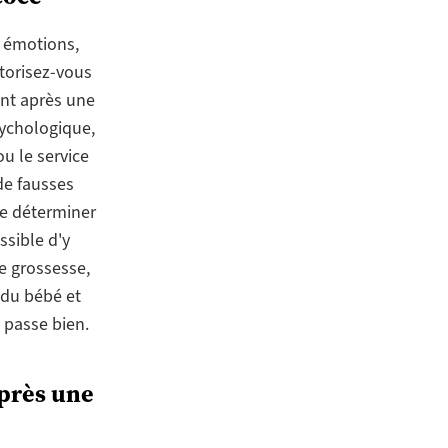
s émotions,
utorisez-vous
ent après une
sychologique,
u le service
de fausses
e déterminer
ssible d'y
e grossesse,
 du bébé et
 passe bien.
après une