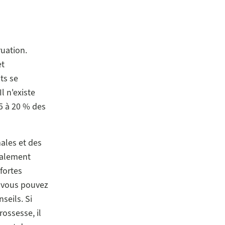
uation.
et
ts se
l n'existe
5 à 20 % des
ales et des
galement
fortes
t vous pouvez
seils. Si
ossesse, il