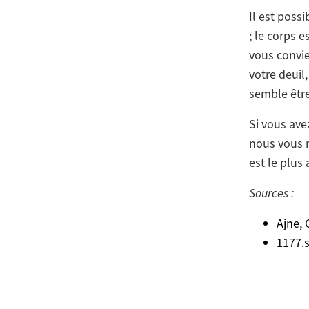
Il est poss
; le corps e
vous convie
votre deuil
semble êtr
Si vous ave
nous vous 
est le plus
Sources :
Ajne, 
1177.