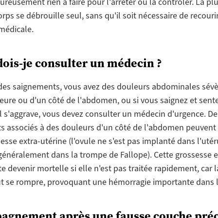
ureusement rien à faire pour l'arrêter ou la contrôler. La pl
orps se débrouille seul, sans qu'il soit nécessaire de recouri
médicale.
ois-je consulter un médecin ?
 des saignements, vous avez des douleurs abdominales sévè
rieure ou d'un côté de l'abdomen, ou si vous saignez et sent
l s'aggrave, vous devez consulter un médecin d'urgence. De
 associés à des douleurs d'un côté de l'abdomen peuvent ê
esse extra-utérine (l'ovule ne s'est pas implanté dans l'utér
, généralement dans la trompe de Fallope). Cette grossesse 
te devenir mortelle si elle n'est pas traitée rapidement, car
ut se rompre, provoquant une hémorragie importante dans
agnement après une fausse couche pré