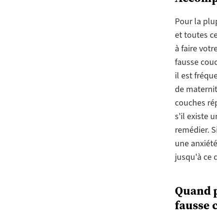
Pour la plu
et toutes c
à faire vot
fausse couc
il est fréq
de maternit
couches ré
s'il existe 
remédier. S
une anxiété
jusqu'à ce 
Quand p
fausse 