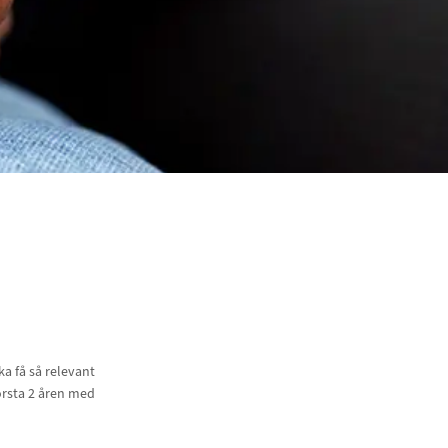
a få så relevant
örsta 2 åren med