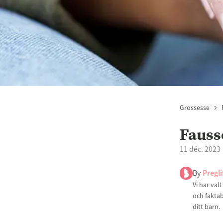
Grossesse
Fauss
11 déc. 2023
By
Pregli
Vi har val
och faktab
ditt barn.