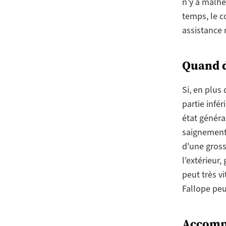
n'y a malhe
temps, le c
assistance 
Quand d
Si, en plus
partie infé
état généra
saignements
d'une gross
l'extérieur
peut très vi
Fallope pe
Accomp